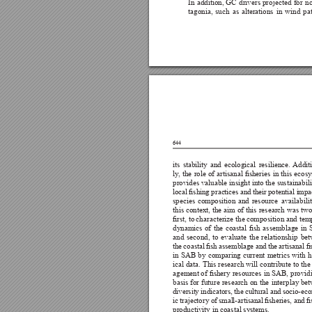














644























































































