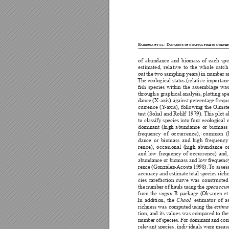
Barrena et al.: Dynamics of coast
al fish in nor
the





































































































specaccu






vegan







Chao1




estima








