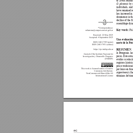




O. platensis
 













Key words: 



Una evaluación 

norte de la Pat


RESUMEN. 



















ar
gentinensis




