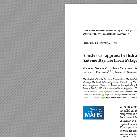






A
 historical appraisal of sh
Antonio Bay
, northern Patago














1












Juan Francisco Saad


Dennis N. Landete


Maite A. Narvarte
ABSTRACT
Marine and




Fishery
Sciences

MAFIS










nus

