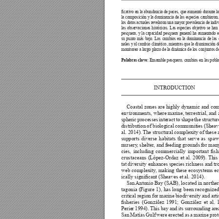

















































Palabras clave: 





















































































