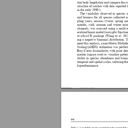















































manyglm







mvabund 






































646