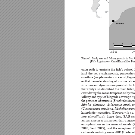
Las Grutas
50
5
-65.10
-6




.











































Brachidonthes r



Mytilus platensis
Aulacomya atra


Cyrtograpsus angulatus
Neohelice gran




Sar
cocornia 





tina 
alterniora





















