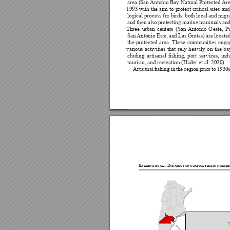

























































Barrena et al.: Dynamics of coast
al fish in nor
the