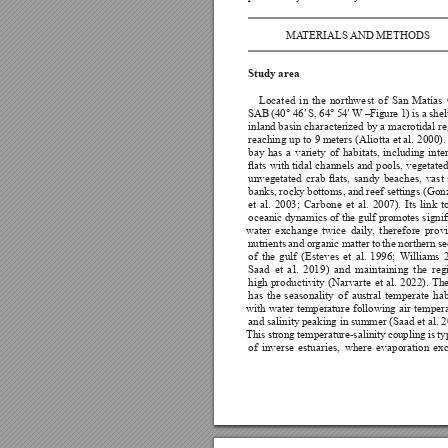



Study area




















































































































