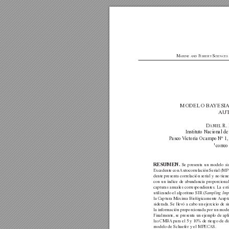
M
F
S
ARINE
AND
ISHER
Y
CIENCES
MODELO BA
YESI
AUT
D
R.
ANIEL
Instituto Nacional d
Paseo V
ictoria Ocampo Nº 1
1
correo
Se presenta un modelo s
RESUMEN.
Excedente con 
Autocorrelación Serial (MP
dente presenta correlación serial y no tien
con un índice de abundancia proporcional
capturas anuales correspondientes. La es
utilizando el algoritmo SIR (
Sampling Imp
la Captura Máxima Biológicamente 
Acepta
siderada. Se llevó a cabo un ejercicio de
la información proporcionada por un mode
Finalmente, se presenta un ejemplo de apli
las CMBA
 para el 5 y 10% de riesgo de d
modelo de Schaefer y el MPECAS.