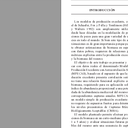
INTRODUCCIÓN
Los modelos de producción excedente, 
el de Schaefer
, Fox y Pella y T
omlinson (Hil
y W
alters 1992) son ampliamente utili
desde hace décadas en la modelación de p
ciones de peces para una gran variedad de 
cies en todo el mundo. Si bien este tipo de 
ximaciones es de gran importancia porque p
te obtener estimaciones de biomasa en espe
con datos pobres, requieren de relaciones 
métricas explícitas entre la producción exce
y la biomasa del recurso.
El objetivo de este trabajo es presentar y 
car con datos reales el denominado Model
Producción Excedente con 
Autocorrelación Se
(MPECAS), basado en el supuesto de que la 
ducción excedente presenta correlación seri
no tiene una relación funcional explícita c
biomasa, requiriendo para su aplicación so
índice de abundancia proporcional a una pot
dada de la abundancia media real del recurso 
correspondientes capturas anuales. MPECA
un modelo simple de producción excedente
no requiere de supuestos fuertes para deter
los niveles precautorios de Capturas Máx
Biológicamente Aceptables 
(CMBA).
El modelo planteado permite efectuar pr
ciones de biomasa en un corto-mediano plaz
1 a 5 años) y evaluar situaciones futuras p
bles del recurso ante una secuencia de capt