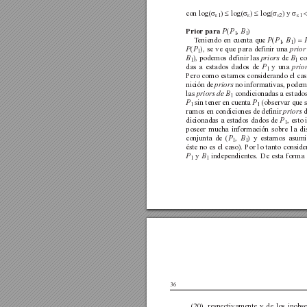
con log(
) 
log(
) 
log(
) y 
σ
≤
σ
≤
σ
σ
 
1
2
1
ε
ε
ε
ε
Prior para 
, 
)
P
(
P
B
1
1
T
eniendo en cuenta que 
, 
) 
P
(
P
B
= 
1
1
), se ve que para definir una 
P
(
P
prior
1
), podemos definir las 
de 
co
B
priors
B
1
1
das a estados dados de 
y una 
P
prio
1 
Pero como estamos considerando el caso
nición de 
no informativas, podem
priors
las 
condicionadas a estado
priors de
B
1
sin tener en cuenta 
(observar que s
P
P
1
1
ramos en condiciones de definir 
d
priors
dicionadas a estados dados de 
, esto
P
1
poseer mucha información sobre la dis
conjunta de 
, 
) y estamos asum
(
P
B
1
1
éste no es el caso). Por lo tanto consid
y 
independientes. De esta forma 
P
B
1
1
36
(20), respectivamente y de los inobse