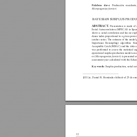
Producción excedente,
Palabras clave: 
.  
Micr
opogonias furnieri
BA
YESIAN SURPLUS PROD
Presentation is made of
ABSTRACT
.
Serial 
Autocorrelation (MPECAS in Spanis
shows a serial correlation and has no expl
dance index proportional to a given power
catches series. The estimate of the model
Importance Resampling) algorithm. Sim
Acceptable Catch (MBAC) and the risks ass
was performed to assess the statistical 
operational surplus production model consi
er (
) is presented 
Micr
opogonias furnieri
assessment year calculated with the Sch
Surplus production, serial au
Key words:
†El Lic. Daniel R. Hernández falleció el 25 de en
32