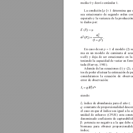
media 0 y desvío estándar 1.
La condición | 
|
1 determina que 
ρ 
< 
sea estacionario de segundo orden con
esperado y la varianza de la producció
te dados por:
(
)
E 
P
= μ
t
.
En caso de ser 
1 el modelo (2) se
ρ = 
ma en un modelo de caminata al azar
) y deja de ser estacionario en la
walk
teniendo la capacidad de variar en for
tada (Harvey
, 1981).
Además de las ecuaciones (1) y (2), a
tos de poder efectuar la estimación de p
consideramos la ecuación de observa
error de observación:
siendo:
: índice de abundancia para el año 
;
I
t
t
: constante de proporcionalidad desco
q
el caso en que el índice sea igual a la c
unidad de esfuerzo (CPUE) esta consta
denominado coeficiente de capturabilid
: potencia no negativa a la que debe e
β
biomasa para obtener proporcionalid
índice;