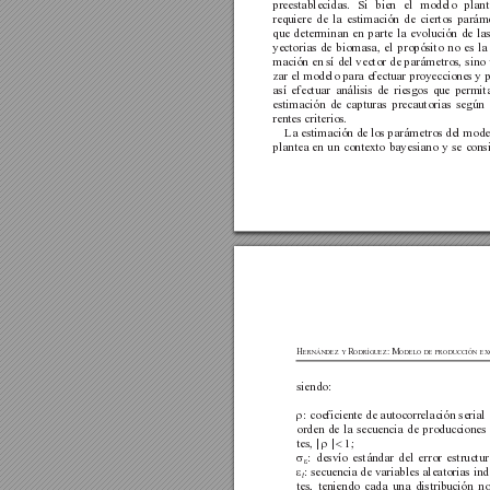
preestablecidas. Si bien el modelo plant
requiere de la estimación de ciertos parám
que determinan en parte la evolución de las
yectorias de biomasa, el propósito no es la 
mación en sí del vector de parámetros, sino u
zar el modelo para efectuar proyecciones y 
así efectuar análisis de riesgos que permit
estimación de capturas precautorias según 
rentes criterios.
La estimación de los parámetros del mode
plantea en un contexto bayesiano y se cons
H
R
: M
ERNÁNDEZ
Y
ODRÍGUEZ
ODELO
DE
PRODUCCIÓN
EX
siendo:
: coeficiente de autocorrelación serial
ρ
orden de la secuencia de producciones
tes, | 
|
1;
ρ 
< 
: desvío estándar del error estructur
σ
ε
: secuencia de variables aleatorias in
ε
t
tes, teniendo cada una distribución n