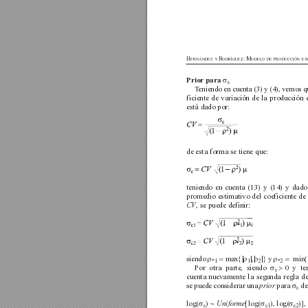
H
R
: M
ERNÁNDEZ
Y
ODRÍGUEZ
ODELO
DE
PRODUCCIÓN
EX
Prior para 
σ
ε
T
eniendo en cuenta (3) y (4), vemos q
ficiente de variación de la producción 
está dado por:
de esta forma se tiene que:
teniendo en cuenta (13) y (14) y dado
promedio estimativo del coeficiente de
, se puede definir:
CV
siendo 
max
|
|,|
|
y 
min
ρ
= 
{
ρ
ρ
}  
ρ
=  
*1
1
2
*2
Por otra parte, siendo 
0 y te
σ
> 
ε 
cuenta nuevamente la segunda regla de 
se puede considerar una 
para 
de
prior 
σ
ε
log(
) 
log(
), log(
)
, 
σ
∼
Uniforme
[
σ
σ
]
1
2
ε
ε
ε