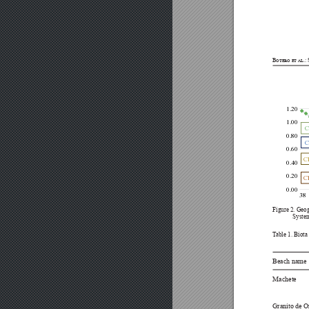
Botero et al.:
1.20
1.00
C
0.80
C
0.60
Cl
0.40
0.20
Cl
0.00
38







