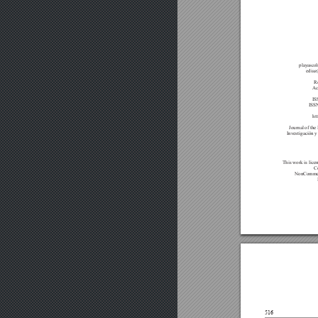












516