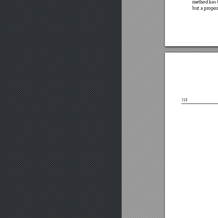




