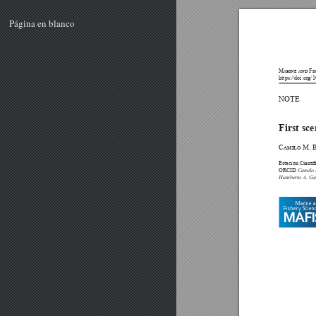
Página en blanco



First sc



Camilo 
Humberto A. Ga
Marine 
Fishery
Scien
MAFI