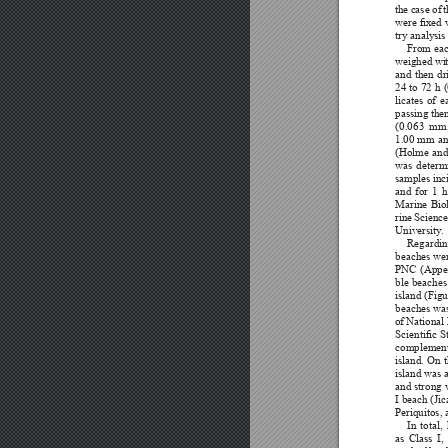




































































