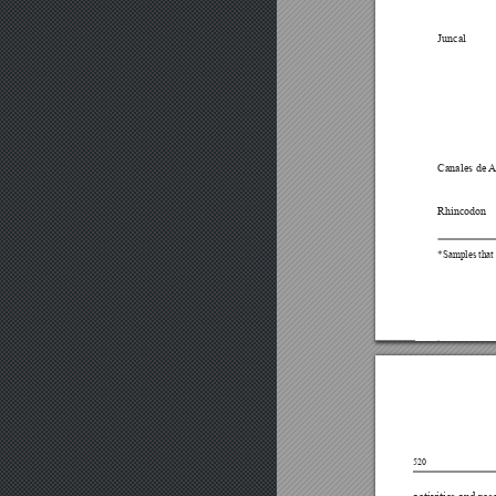










