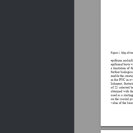


























