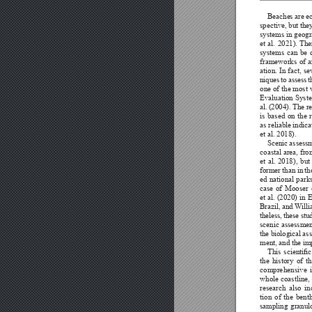




















































































