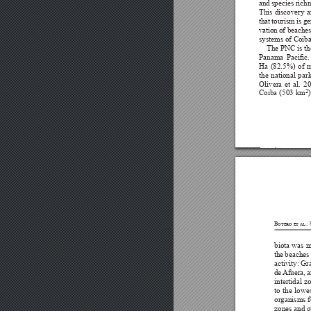






























Botero et al.:















